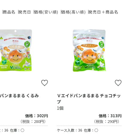
ド
商品名
発売日
価格(安い順)
価格(高い順)
発売日＋商品名
パンまるまる くるみ
Ｖエイドパンまるまる チョコチッ
プ
1個
価格：302円
価格：313円
（税抜：280円）
（税抜：290円）
：36
在庫：○
ケース入数：36
在庫：○