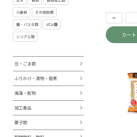
小麦粉
その他粉類
－
麺・パスタ類
パン類
カート
シリアル類
豆・ごま類
ふりかけ・漬物・佃煮
海藻・乾物
加工食品
菓子類
穀物飲料・飲料