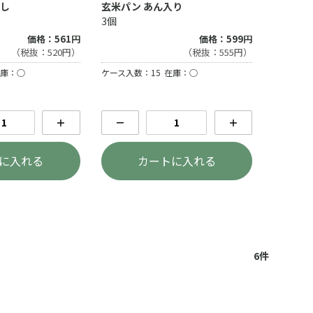
なし
玄米パン あん入り
3個
価格：561円
価格：599円
（税抜：520円）
（税抜：555円）
庫：○
ケース入数：15
在庫：○
＋
－
＋
に入れる
カートに入れる
6
件