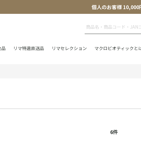
個人のお客様 10,
食品
リマ特選直送品
リマセレクション
マクロビオティックと
6
件