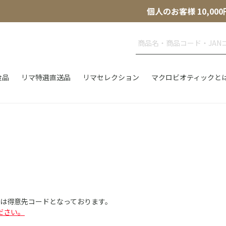
個人のお客様 10,
食品
リマ特選直送品
リマセレクション
マクロビオティックと
Dは得意先コードとなっております。
ださい。