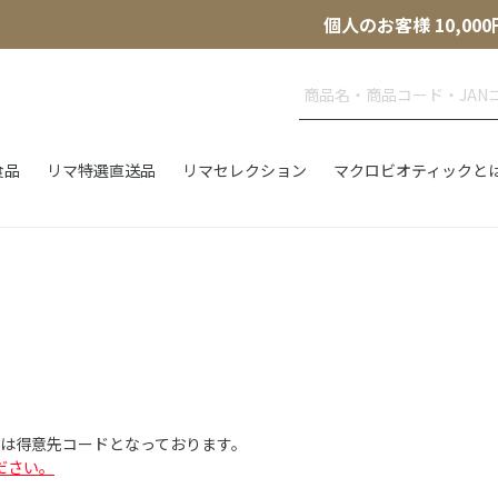
個人のお客様 10,
食品
リマ特選直送品
リマセレクション
マクロビオティックと
Dは得意先コードとなっております。
ださい。