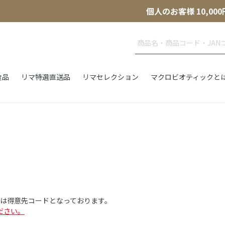
個人のお客様 10,
食品
リマ特選直送品
リマセレクション
マクロビオティックと
Dは得意先コードとなっております。
ださい。