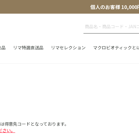
個人のお客様 10,
食品
リマ特選直送品
リマセレクション
マクロビオティックと
Dは得意先コードとなっております。
ださい。