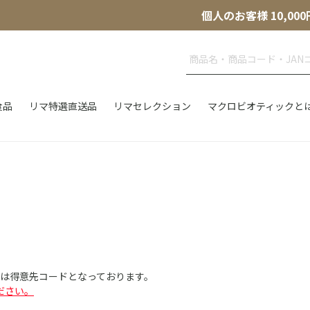
個人のお客様 10,
食品
リマ特選直送品
リマセレクション
マクロビオティックと
Dは得意先コードとなっております。
ださい。