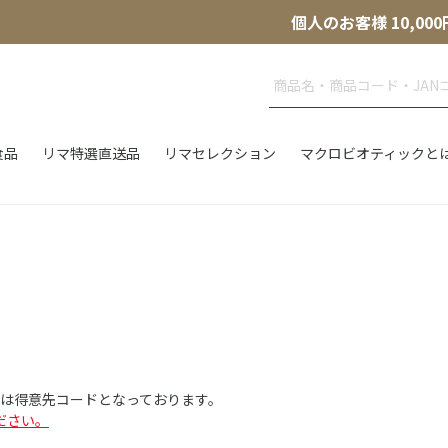
個人のお客様 10,
食品
リマ特選直送品
リマセレクション
マクロビオティックと
Dは得意先コードとなっております。
ださい。