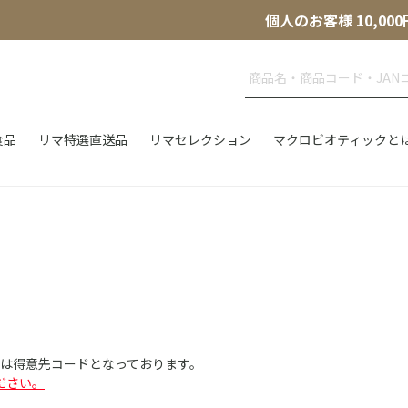
個人のお客様 10,
食品
リマ特選直送品
リマセレクション
マクロビオティックと
Dは得意先コードとなっております。
ださい。