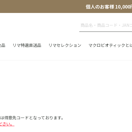
個人のお客様 10,
食品
リマ特選直送品
リマセレクション
マクロビオティックと
Dは得意先コードとなっております。
ださい。