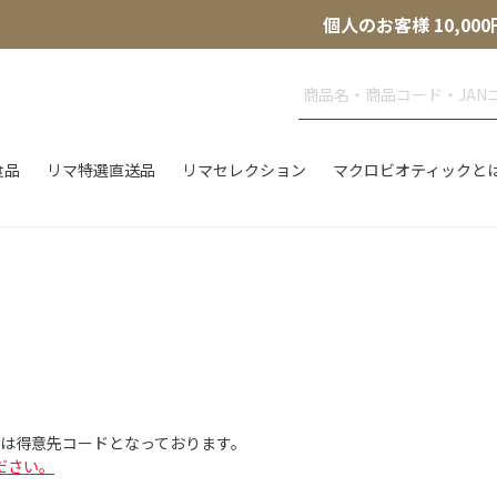
個人のお客様 10,
食品
リマ特選直送品
リマセレクション
マクロビオティックと
Dは得意先コードとなっております。
ださい。