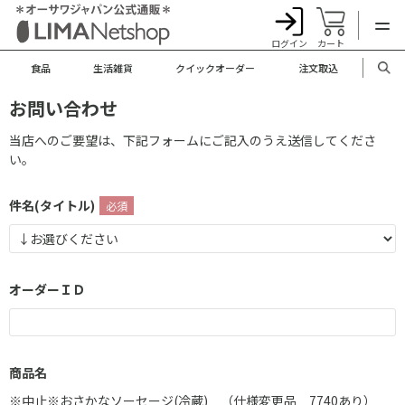
ログイン
カート
食品
生活雑貨
クイックオーダー
注文取込
お問い合わせ
当店へのご要望は、下記フォームにご記入のうえ送信してくださ
い。
件名(タイトル)
オーダーＩＤ
商品名
※中止※おさかなソーセージ(冷蔵) （仕様変更品 7740あり）