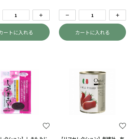
＋
－
＋
カートに入れる
カートに入れる
レクション】しそもみじ
【リマセレクション】創建社 有