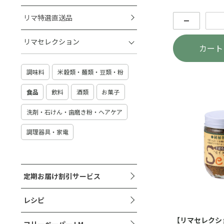
リマ特選直送品
－
リマセレクション
カート
調味料
米穀類・麺類・豆類・粉
食品
飲料
酒類
お菓子
洗剤・石けん・歯磨き粉・ヘアケア
調理器具・家電
定期お届け割引サービス
レシピ
【リマセレクシ
フリーペーパー LM