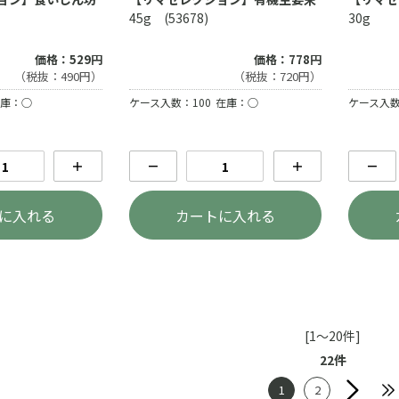
45g (53678)
30g
価格：529円
価格：778円
（税抜：490円）
（税抜：720円）
庫：○
ケース入数：100
在庫：○
ケース入数
＋
－
＋
－
に入れる
カートに入れる
[1～20件]
22
件
1
2