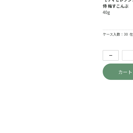
侍 梅すこんぶ
40g
ケース入数：30
在
－
カート