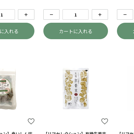
＋
－
＋
－
に入れる
カートに入れる
ョン】食いしん坊
【リマセレクション】有機生姜末
【リマセ