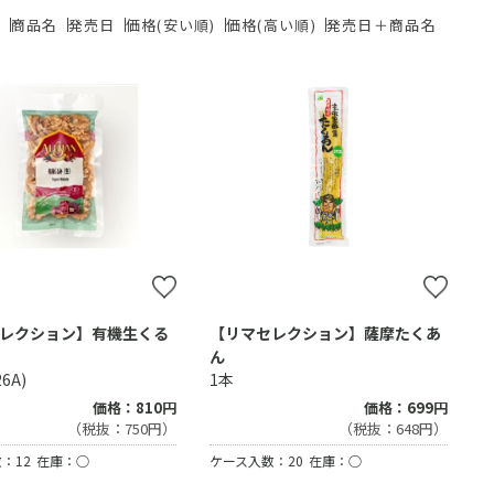
ド
商品名
発売日
価格(安い順)
価格(高い順)
発売日＋商品名
レクション】有機生くる
【リマセレクション】薩摩たくあ
ん
26A)
1本
価格：810円
価格：699円
（税抜：750円）
（税抜：648円）
：12
在庫：○
ケース入数：20
在庫：○