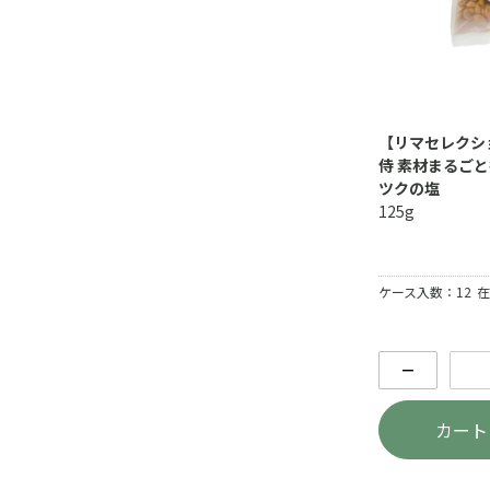
【リマセレクシ
侍 素材まるご
ツクの塩
125g
ケース入数：12
在
－
カート