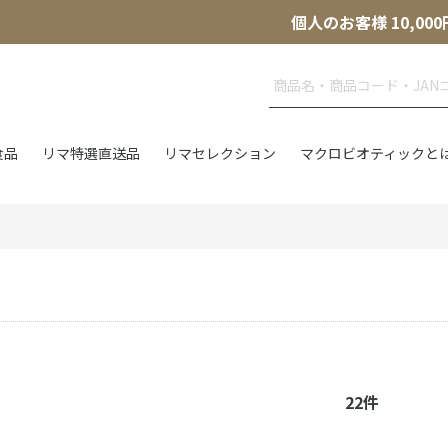
個人のお客様 10,
食品
リマ特選直送品
リマセレクション
マクロビオティックと
22
件