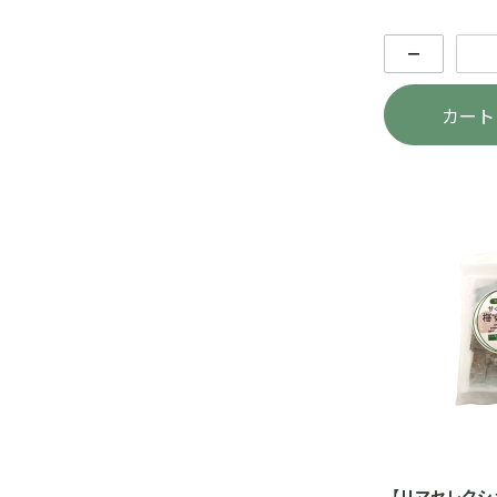
－
カート
【リマセレクシ