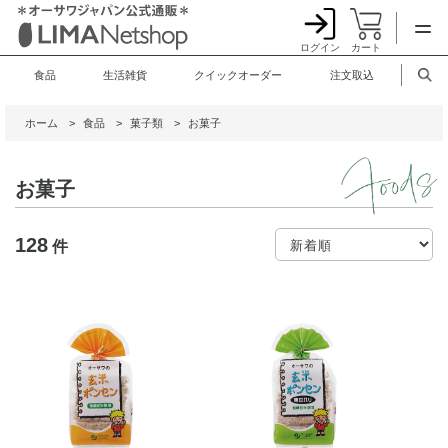
ログイン
カート
食品
生活雑貨
クイックオーダー
注文取込
ホーム
>
食品
>
菓子類
>
お菓子
お菓子
128
件