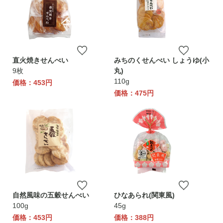
直火焼きせんべい
みちのくせんべい しょうゆ(小
9枚
丸)
110g
価格：453円
価格：475円
自然風味の五穀せんべい
ひなあられ(関東風)
100g
45g
価格：453円
価格：388円