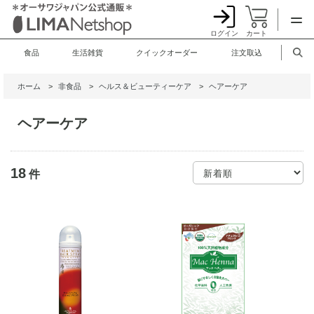
ログイン
カート
食品
生活雑貨
クイックオーダー
注文取込
ホーム
>
非食品
>
ヘルス＆ビューティーケア
>
ヘアーケア
ヘアーケア
18
件