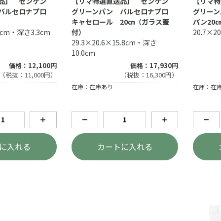
送品】 ゼンケン
【リマ特選直送品】 ゼンケン
【リマ
 バルセロナプロ
グリーンパン バルセロナプロ
グリーン
キャセロール 20㎝（ガラス蓋
パン20
.5cm・深さ3.3cm
付）
20.7×20
29.3×20.6×15.8cm・深さ
10.0cm
価格：12,100円
価格：17,930円
（税抜：11,000円）
（税抜：16,300円）
在庫：在庫あり
在庫：在
＋
－
＋
－
に入れる
カートに入れる