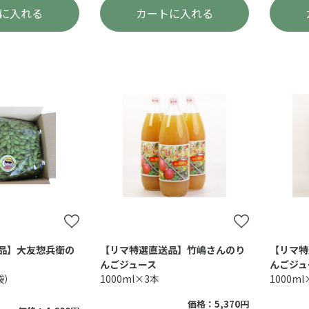
に入れる
カートに入れる
品】大友惣兵衛の
【リマ特選直送品】竹嶋さんのり
【リマ特
んごジュース
んごジュ
袋）
1000ml×3本
1000m
価格：5,370円