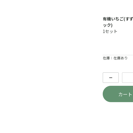
有機いちご(すず
ック)
1セット
在庫：在庫あり
－
カート