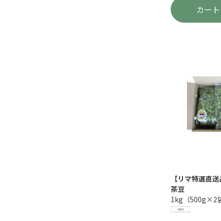
カート
【リマ特選直送
茶豆
1kg（500g×2