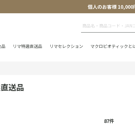
個人のお客様 10,
食品
リマ特選直送品
リマセレクション
マクロビオティックと
選直送品
87
件