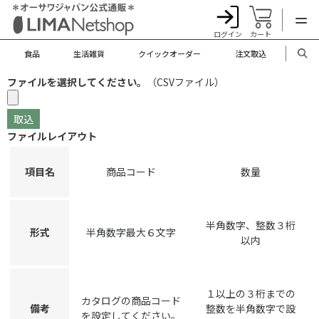
ログイン
カート
食品
生活雑貨
クイックオーダー
注文取込
ファイルを選択してください。
（CSVファイル）
ファイルレイアウト
項目名
商品コード
数量
半角数字、整数３桁
形式
半角数字最大６文字
以内
１以上の３桁までの
カタログの商品コード
備考
整数を半角数字で設
を設定してください。