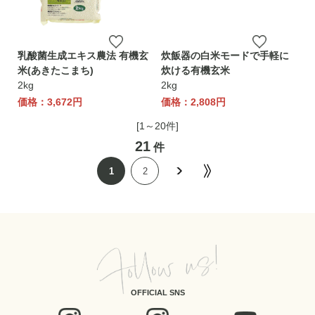
乳酸菌生成エキス農法 有機玄
炊飯器の白米モードで手軽に
米(あきたこまち)
炊ける有機玄米
2kg
2kg
価格：3,672円
価格：2,808円
[1～20件]
21
件
1
2
OFFICIAL SNS