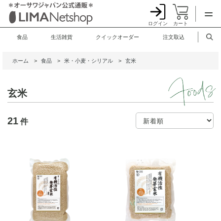
ログイン
カート
食品
生活雑貨
クイックオーダー
注文取込
ホーム
>
食品
>
米・小麦・シリアル
>
玄米
玄米
21
件