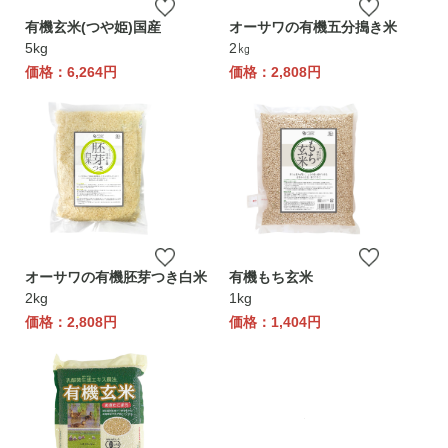
有機玄米(つや姫)国産
オーサワの有機五分搗き米
5kg
2㎏
価格：6,264円
価格：2,808円
オーサワの有機胚芽つき白米
有機もち玄米
2kg
1kg
価格：2,808円
価格：1,404円