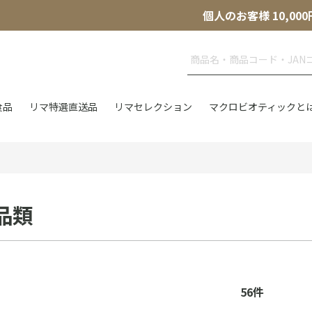
個人のお客様 10,
食品
リマ特選直送品
リマセレクション
マクロビオティックと
品類
56
件