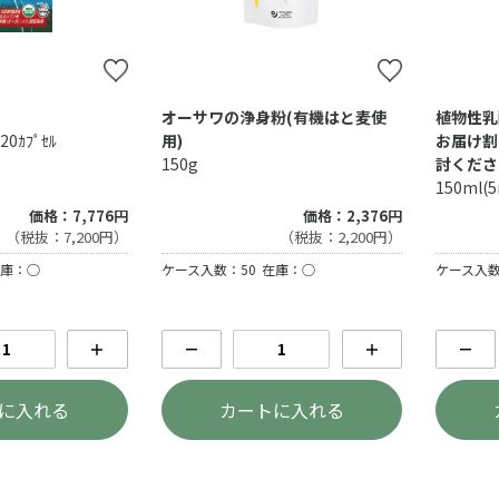
オーサワの浄身粉(有機はと麦使
植物性乳
20ｶﾌﾟｾﾙ
用)
お届け割
150g
討くださ
150ml(
価格：7,776円
価格：2,376円
（税抜：7,200円）
（税抜：2,200円）
庫：○
ケース入数：50
在庫：○
ケース入数
＋
－
＋
－
に入れる
カートに入れる