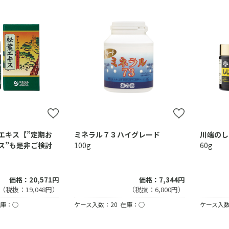
エキス【”定期お
ミネラル７３ハイグレード
川端のし
ス”も是非ご検討
100g
60g
価格：20,571円
価格：7,344円
（税抜：19,048円）
（税抜：6,800円）
庫：○
ケース入数：20
在庫：○
ケース入数