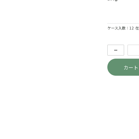
ケース入数：12
在
－
カート