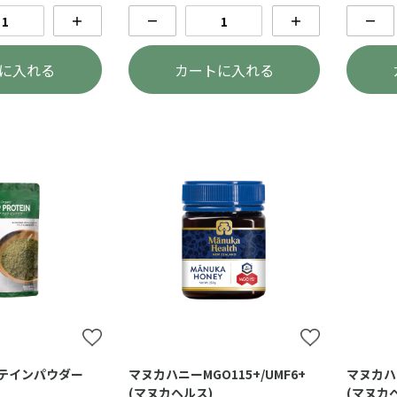
＋
－
＋
－
に入れる
カートに入れる
テインパウダー
マヌカハニーMGO115+/UMF6+
マヌカハニ
(マヌカヘルス)
(マヌカ