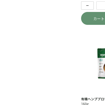
－
カート
有機ヘンププロ
160g