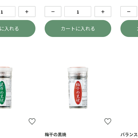
＋
－
＋
－
に入れる
カートに入れる
梅干の黒焼
バランス