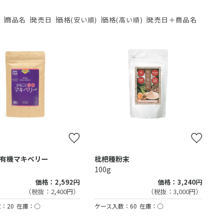
ド
商品名
発売日
価格(安い順)
価格(高い順)
発売日＋商品名
有機マキベリー
枇杷種粉末
100g
価格：2,592円
価格：3,240円
（税抜：2,400円）
（税抜：3,000円）
：20
在庫：○
ケース入数：60
在庫：○