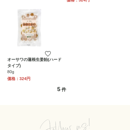
価格：324円
オーサワの蓮根生姜飴(ハード
タイプ)
80g
価格：324円
5
件