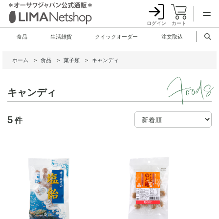
ログイン
カート
食品
生活雑貨
クイックオーダー
注文取込
ホーム
>
食品
>
菓子類
>
キャンディ
キャンディ
5
件