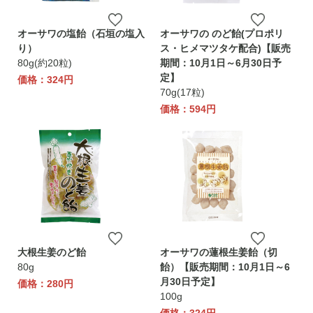
オーサワの塩飴（石垣の塩入
オーサワの のど飴(プロポリ
り）
ス・ヒメマツタケ配合)【販売
80g(約20粒)
期間：10月1日～6月30日予
定】
価格：324円
70g(17粒)
価格：594円
大根生姜のど飴
オーサワの蓮根生姜飴（切
80g
飴）【販売期間：10月1日～6
月30日予定】
価格：280円
100g