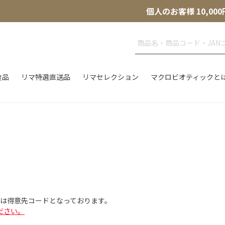
個人のお客様 10,
食品
リマ特選直送品
リマセレクション
マクロビオティックと
Dは得意先コードとなっております。
ださい。