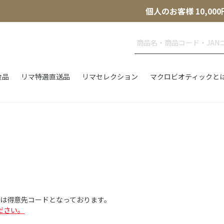
個人のお客様 10,
食品
リマ特選直送品
リマセレクション
マクロビオティックと
Dは得意先コードとなっております。
ださい。