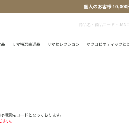
個人のお客様 10,
食品
リマ特選直送品
リマセレクション
マクロビオティックと
Dは得意先コードとなっております。
ださい。