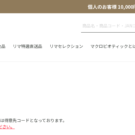
個人のお客様 10,
食品
リマ特選直送品
リマセレクション
マクロビオティックと
Dは得意先コードとなっております。
ださい。