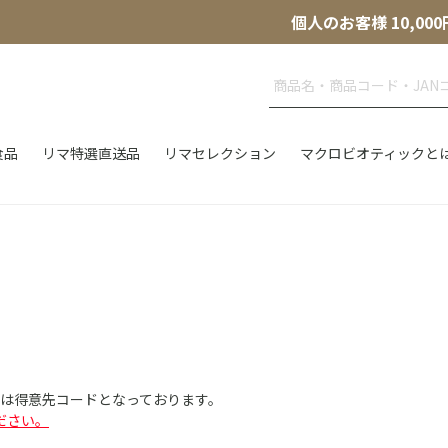
個人のお客様 10,
食品
リマ特選直送品
リマセレクション
マクロビオティックと
Dは得意先コードとなっております。
ださい。