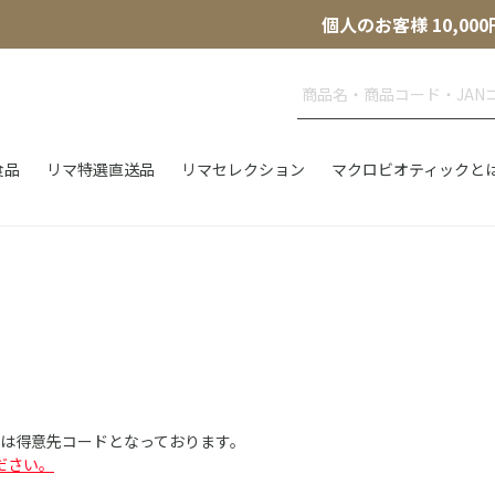
個人のお客様 10,
食品
リマ特選直送品
リマセレクション
マクロビオティックと
Dは得意先コードとなっております。
ださい。