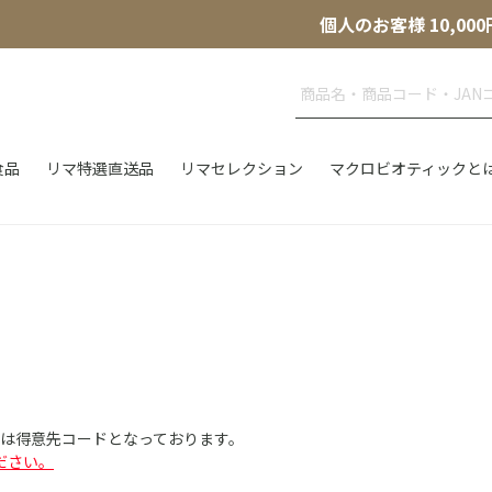
個人のお客様 10,
食品
リマ特選直送品
リマセレクション
マクロビオティックと
Dは得意先コードとなっております。
ださい。