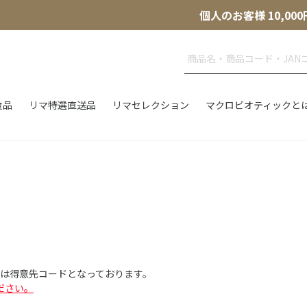
個人のお客様 10,
食品
リマ特選直送品
リマセレクション
マクロビオティックと
Dは得意先コードとなっております。
ださい。