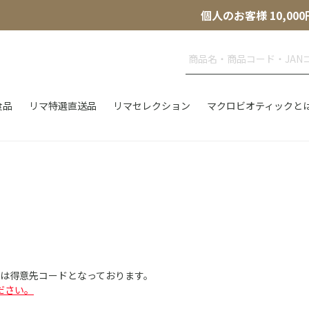
個人のお客様 10,
食品
リマ特選直送品
リマセレクション
マクロビオティックと
Dは得意先コードとなっております。
ださい。