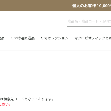
個人のお客様 10,
食品
リマ特選直送品
リマセレクション
マクロビオティックと
Dは得意先コードとなっております。
ださい。