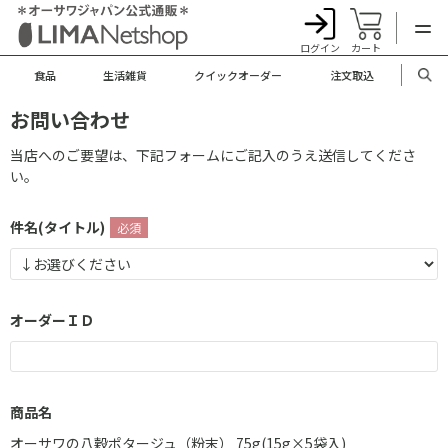
ログイン
カート
食品
生活雑貨
クイックオーダー
注文取込
お問い合わせ
当店へのご要望は、下記フォームにご記入のうえ送信してくださ
い。
件名(タイトル)
オーダーＩＤ
商品名
オーサワの八穀ポタージュ（粉末） 75g(15g×5袋入)