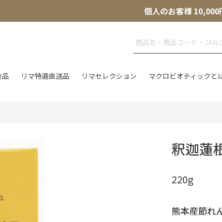
個人のお客様 10,
食品
リマ特選直送品
リマセレクション
マクロビオティックと
釈迦蓮
220g
熊本産節れん