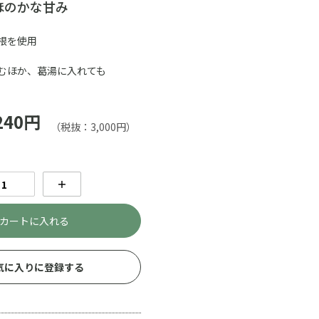
ほのかな甘み
根を使用
むほか、葛湯に入れても
240円
（税抜：3,000円）
＋
カートに入れる
気に入りに登録する