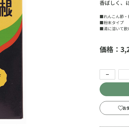
香ばしく、
■れんこん節・
■粉末タイプ
■湯に溶いて飲
価格：3,
－
お