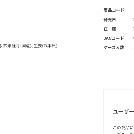
商品コード
発売日
在 庫
JANコード
)､玄米胚芽(国産)､生姜(熊本県)
ケース入数
ユーザ
この商品に
レビューを