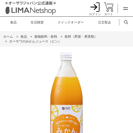
ログイン
カート
食品
生活雑貨
クイックオーダー
注文取込
ホーム
>
食品
>
穀物飲料・飲料
>
飲料（野菜・果実類）
>
オーサワのみかんジュース（ビン）