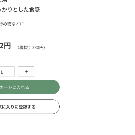
っかりとした食感
炒め物などに
2円
（税抜：280円）
＋
カートに入れる
気に入りに登録する