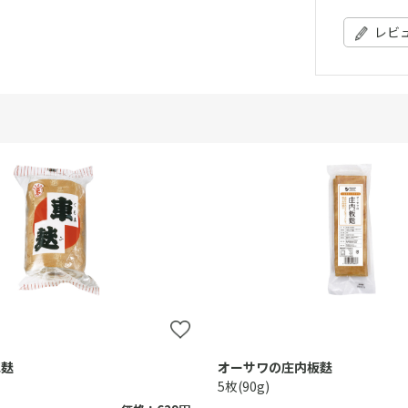
レビ
車麸
オーサワの庄内板麩
5枚(90g)