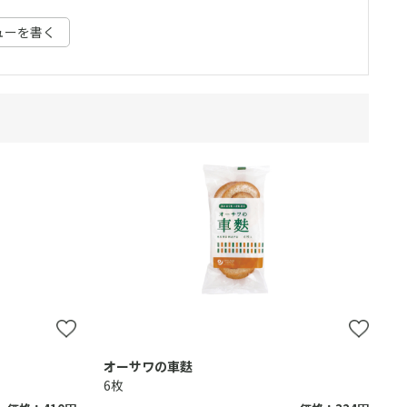
ューを書く
オーサワの車麩
6枚