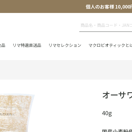
個人のお客様 10,
食品
リマ特選直送品
リマセレクション
マクロビオティックと
オーサ
40g
国産小麦粉