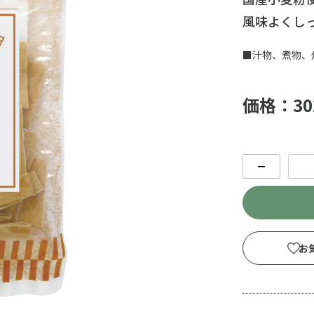
風味よくし
■汁物、煮物、
価格：30
－
お