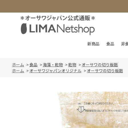
新商品
食品
非
ホーム
>
食品
>
海藻・乾物
>
乾物
>
オーサワの切り板麩
ホーム
>
オーサワジャパンオリジナル
>
オーサワの切り板麩