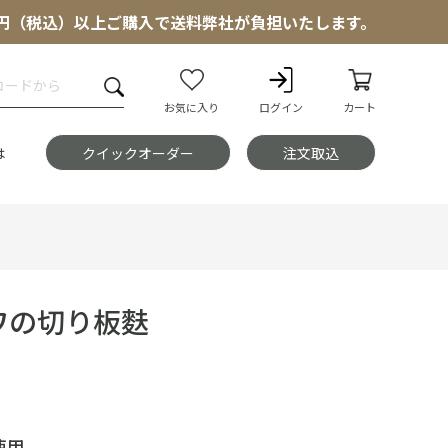
000円（税込）以上ご購入で送料弊社が負担いたします。
お気に入り
ログイン
カート
は
クイックオーダー
注文取込
ワの切り板麩
使用