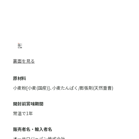
裏面を見る
原材料
小麦粉[小麦(国産)]､小麦たんぱく/膨張剤(天然重曹)
開封前賞味期間
常温で1年
販売者名・輸入者名
オーサワジャパン株式会社