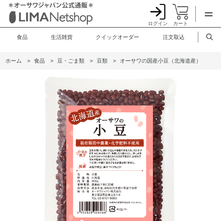
ログイン
カート
食品
生活雑貨
クイックオーダー
注文取込
ホーム
>
食品
>
豆・ごま類
>
豆類
>
オーサワの国産小豆（北海道産）