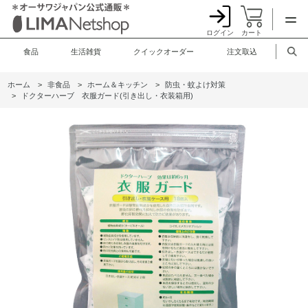
ログイン
カート
食品
生活雑貨
クイックオーダー
注文取込
ホーム
>
非食品
>
ホーム＆キッチン
>
防虫・蚊よけ対策
>
ドクターハーブ 衣服ガード(引き出し・衣装箱用)