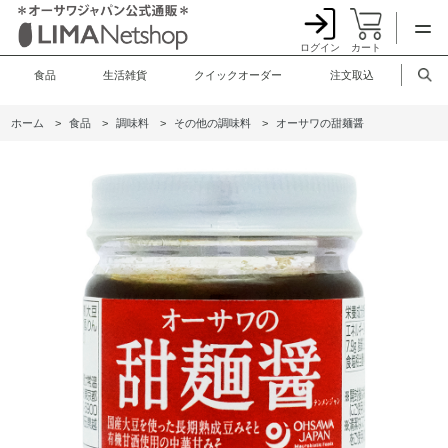
ログイン
カート
食品
生活雑貨
クイックオーダー
注文取込
ホーム
>
食品
>
調味料
>
その他の調味料
>
オーサワの甜麺醤