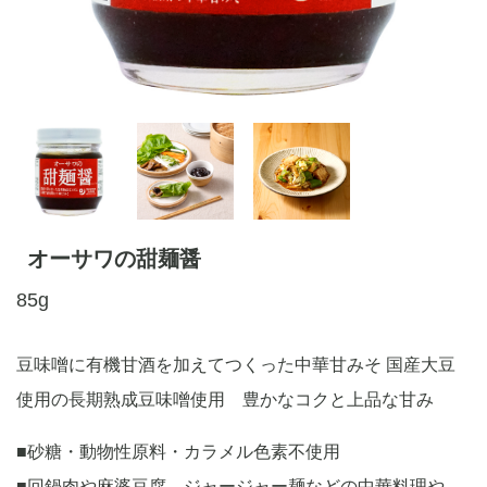
オーサワの甜麺醤
85g
豆味噌に有機甘酒を加えてつくった中華甘みそ 国産大豆
使用の長期熟成豆味噌使用 豊かなコクと上品な甘み
■砂糖・動物性原料・カラメル色素不使用
■回鍋肉や麻婆豆腐、ジャージャー麺などの中華料理や、