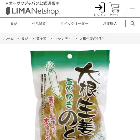
ログイン
カート
食品
生活雑貨
クイックオーダー
注文取込
ホーム
>
食品
>
菓子類
>
キャンディ
>
大根生姜のど飴