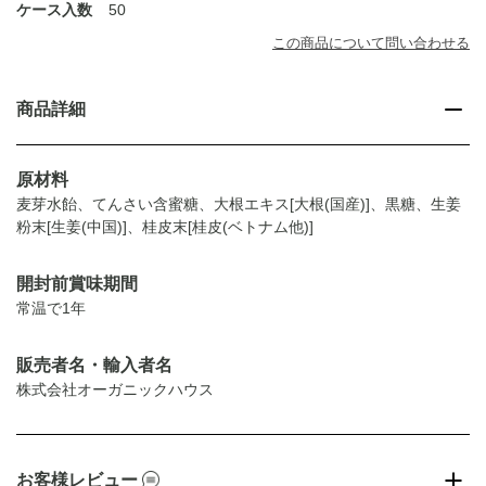
ケース入数
50
この商品について問い合わせる
商品詳細
原材料
麦芽水飴、てんさい含蜜糖、大根エキス[大根(国産)]、黒糖、生姜
粉末[生姜(中国)]、桂皮末[桂皮(ベトナム他)]
開封前賞味期間
常温で1年
販売者名・輸入者名
株式会社オーガニックハウス
お客様レビュー