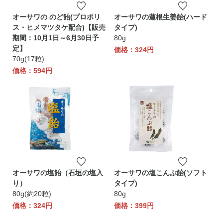
オーサワの のど飴(プロポリ
オーサワの蓮根生姜飴(ハード
ス・ヒメマツタケ配合)【販売
タイプ)
期間：10月1日～6月30日予
80g
定】
価格：324円
70g(17粒)
価格：594円
オーサワの塩飴（石垣の塩入
オーサワの塩こんぶ飴(ソフト
り）
タイプ)
80g(約20粒)
80g
価格：324円
価格：399円