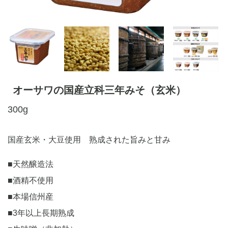
オーサワの国産立科三年みそ（玄米）
300g
国産玄米・大豆使用 熟成された旨みと甘み
■天然醸造法
■酒精不使用
■本場信州産
■3年以上長期熟成