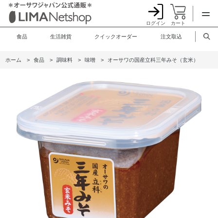
ログイン
カート
食品
生活雑貨
クイックオーダー
注文取込
ホーム
>
食品
>
調味料
>
味噌
>
オーサワの国産立科三年みそ（玄米）