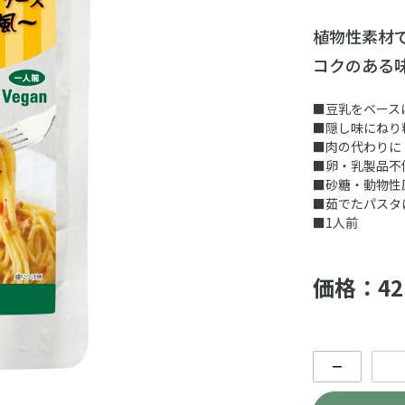
植物性素材
コクのある
■豆乳をベース
■隠し味にねり
■肉の代わりに
■卵・乳製品不
■砂糖・動物性
■茹でたパスタ
■1人前
価格：42
－