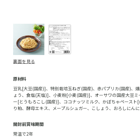
裏面を見る
原材料
豆乳[大豆(国産)]、特別栽培玉ねぎ(国産)、赤パプリカ(国産)、
ょう、食塩(天塩)]、小麦粉[小麦(国産)]、オーサワの国産大
ー[とうもろこし(国産)]、ココナッツミルク、かぼちゃペースト[
り粕、酵母エキス、メープルシュガー、こしょう、おろしにんにく
開封前賞味期間
常温で2年