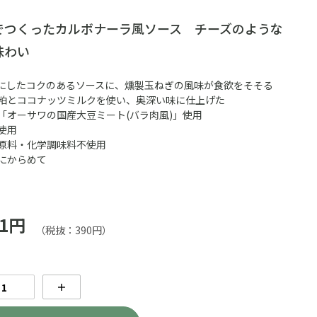
でつくったカルボナーラ風ソース チーズのような
味わい
にしたコクのあるソースに、燻製玉ねぎの風味が食欲をそそる
粕とココナッツミルクを使い、奥深い味に仕上げた
「オーサワの国産大豆ミート(バラ肉風)」使用
使用
原料・化学調味料不使用
にからめて
1円
（税抜：390円）
＋