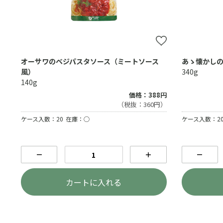
オーサワのベジパスタソース（ミートソース
あゝ懐かし
風）
340g
140g
価格：388円
（税抜：360円）
ケース入数：20
在庫：○
ケース入数：2
－
＋
－
カートに入れる