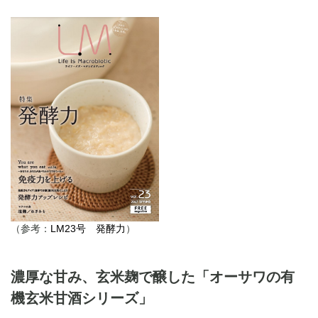
（参考：
LM23号 発酵力
）
濃厚な甘み、玄米麹で醸した「オーサワの有
機玄米甘酒シリーズ」