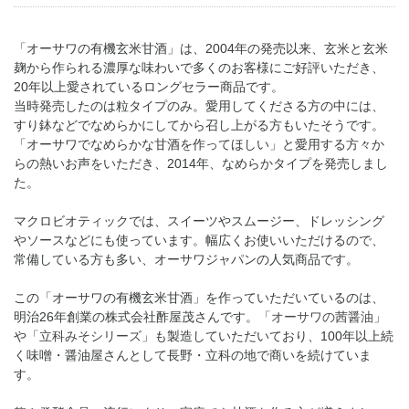
「オーサワの有機玄米甘酒」は、2004年の発売以来、玄米と玄米
麹から作られる濃厚な味わいで多くのお客様にご好評いただき、
20年以上愛されているロングセラー商品です。
当時発売したのは粒タイプのみ。愛用してくださる方の中には、
すり鉢などでなめらかにしてから召し上がる方もいたそうです。
「オーサワでなめらかな甘酒を作ってほしい」と愛用する方々か
らの熱いお声をいただき、2014年、なめらかタイプを発売しまし
た。
マクロビオティックでは、スイーツやスムージー、ドレッシング
やソースなどにも使っています。幅広くお使いいただけるので、
常備している方も多い、オーサワジャパンの人気商品です。
この「オーサワの有機玄米甘酒」を作っていただいているのは、
明治26年創業の株式会社酢屋茂さんです。「
オーサワの茜醤油
」
や「
立科みそシリーズ
」も製造していただいており、100年以上続
く味噌・醤油屋さんとして長野・立科の地で商いを続けていま
す。