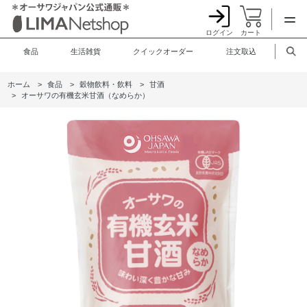
ログイン
カート
食品
生活雑貨
クイックオーダー
注文取込
ホーム
>
食品
>
穀物飲料・飲料
>
甘酒
>
オーサワの有機玄米甘酒（なめらか）