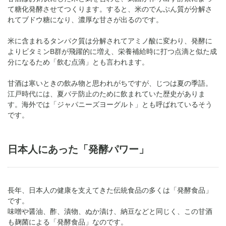
て糖化発酵させてつくります。すると、米のでんぷん質が分解さ
れてブドウ糖になり、濃厚な甘さが出るのです。
米に含まれるタンパク質は分解されてアミノ酸に変わり、発酵に
よりビタミンB群が飛躍的に増え、栄養補給時に打つ点滴と似た成
分になるため「飲む点滴」とも言われます。
甘酒は寒いときの飲み物と思われがちですが、じつは夏の季語。
江戸時代には、夏バテ防止のために飲まれていた歴史がありま
す。海外では「ジャパニーズヨーグルト」とも呼ばれているそう
です。
日本人にあった「発酵パワー」
長年、日本人の健康を支えてきた伝統食品の多くは「発酵食品」
です。
味噌や醤油、酢、漬物、ぬか漬け、納豆などと同じく、この甘酒
も麹菌による「発酵食品」なのです。