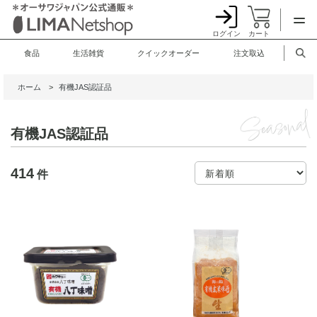
ログイン
カート
食品
生活雑貨
クイックオーダー
注文取込
ホーム
>
有機JAS認証品
有機JAS認証品
414
件