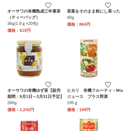
オーサワの有機熟成三年番茶
茶葉をそのまま粉にし茶った
（ティーバッグ）
40g
36g(1.8ｇ×20包)
価格：864円
価格：615円
オーサワの有機ゆず茶【販売
ヒカリ 有機フルーティ－Mix
期間：9月1日～3月31日予定】
ジュース プラス野菜
260g
195ｇ
価格：1,242円
価格：199円