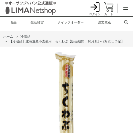
ログイン
カート
食品
生活雑貨
クイックオーダー
注文取込
ホーム
>
冷蔵品
>
【冷蔵品】北海道産小麦使用 ちくわぶ【販売期間：10月1日～2月28日予定】