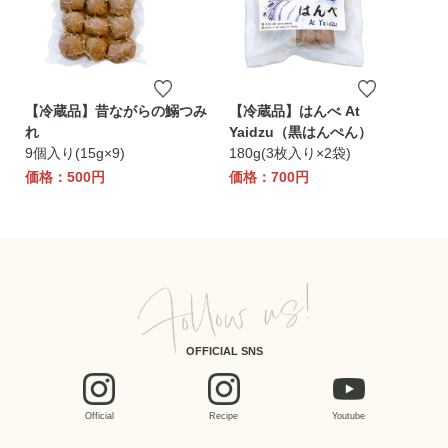
【冷蔵品】昔ながらの鰯つみ
【冷蔵品】はんべ At
れ
Yaidzu（黒はんぺん）
9個入り(15g×9)
180g(3枚入り×2袋)
価格：500円
価格：700円
OFFICIAL SNS
Official
Recipe
Youtube