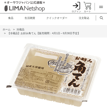
ログイン
カート
食品
生活雑貨
クイックオーダー
注文取込
ホーム
>
冷蔵品
>
【冷蔵品】お好み角てん【販売期間：4月1日～9月30日予定】