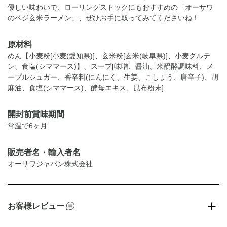
優しい味わいで、ローリングストックにもおすすめの「オーサワ
のベジ玄米ラーメン」、ぜひお手に取ってみてくださいね！
原材料
めん【小麦粉[小麦(愛知県)]、玄米粉[玄米(岐阜県)]、小麦グルテ
ン、食塩(シママース)】、スープ[味噌、醤油、米醗酵調味料、メ
ープルシュガー、香辛料(にんにく、生姜、こしょう、唐辛子)、胡
麻油、食塩(シママース)、酵母エキス、昆布粉末]
開封前賞味期間
常温で6ヶ月
販売者名・輸入者名
オーサワジャパン株式会社
お客様レビュー