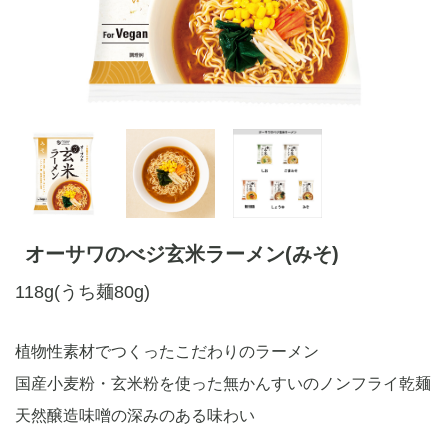
オーサワのべジ玄米ラーメン(みそ)
118g(うち麺80g)
植物性素材でつくったこだわりのラーメン
国産小麦粉・玄米粉を使った無かんすいのノンフライ乾麺
天然醸造味噌の深みのある味わい