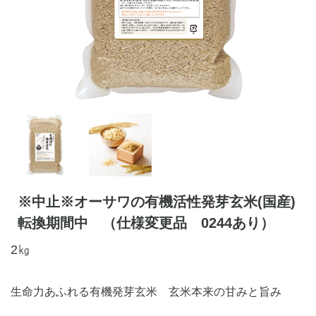
※中止※オーサワの有機活性発芽玄米(国産)
転換期間中 （仕様変更品 0244あり）
2㎏
生命力あふれる有機発芽玄米 玄米本来の甘みと旨み