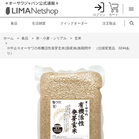
ログイン
カート
食品
生活雑貨
クイックオーダー
注文取込
ホーム
>
食品
>
米・小麦・シリアル
>
玄米
>
※中止※オーサワの有機活性発芽玄米(国産)転換期間中 （仕様変更品 0244あ
り）