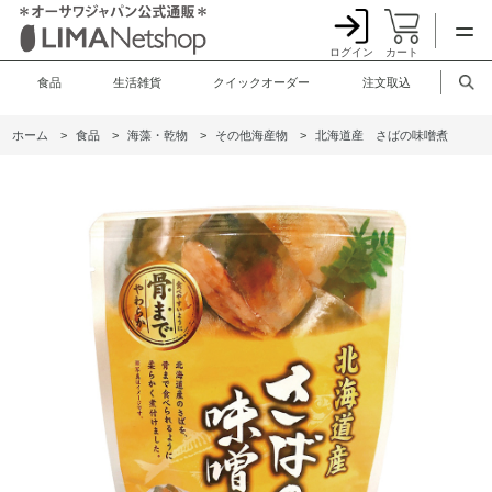
ログイン
カート
食品
生活雑貨
クイックオーダー
注文取込
ホーム
>
食品
>
海藻・乾物
>
その他海産物
>
北海道産 さばの味噌煮