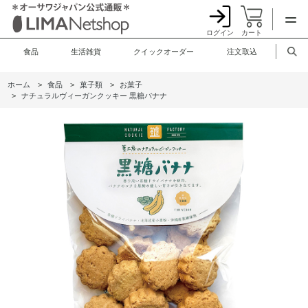
ログイン
カート
食品
生活雑貨
クイックオーダー
注文取込
ホーム
>
食品
>
菓子類
>
お菓子
>
ナチュラルヴィーガンクッキー 黒糖バナナ