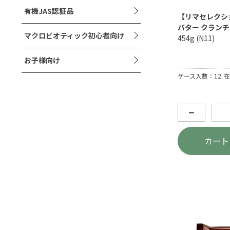
有機JAS認証品
【リマセレクシ
バター クランチ
マクロビオティック初心者向け
454g (N11)
お子様向け
ケース入数：12
在
－
カート