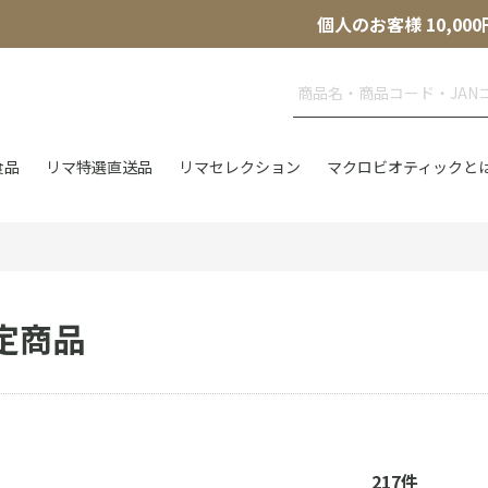
個人のお客様 10,
食品
リマ特選直送品
リマセレクション
マクロビオティックと
定商品
217
件