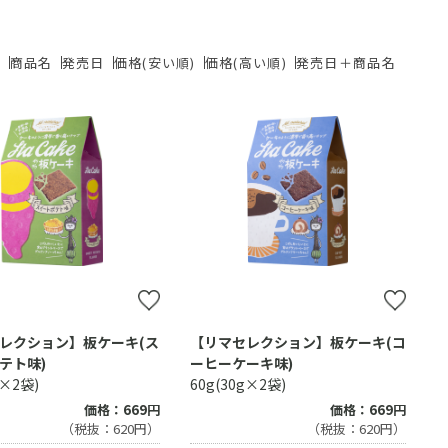
ド
商品名
発売日
価格(安い順)
価格(高い順)
発売日＋商品名
レクション】板ケーキ(ス
【リマセレクション】板ケーキ(コ
テト味)
ーヒーケーキ味)
g×2袋)
60g(30g×2袋)
価格：669円
価格：669円
（税抜：620円）
（税抜：620円）