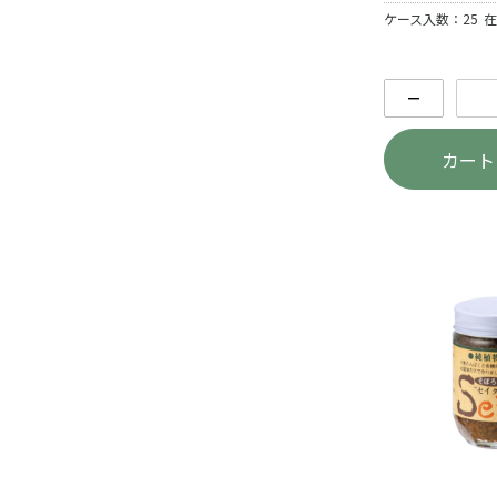
ケース入数：25
在
－
カート