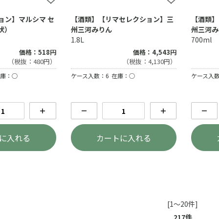
ョン】マルシマ セ
【酒類】【リマセレクション】三
【酒類】
状）
州三河みりん
州三河み
1.8L
700ml
価格：518円
価格：4,543円
（税抜：480円）
（税抜：4,130円）
庫：○
ケース入数：6
在庫：○
ケース入数
＋
－
＋
－
に入れる
カートに入れる
[1～20件]
217
件