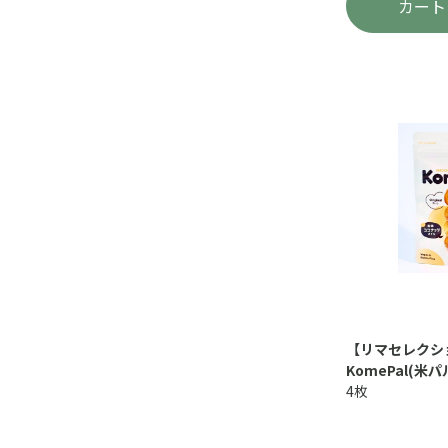
カート
【リマセレクシ
KomePal(米
4枚