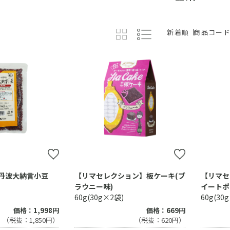
新着順
商品コー
丹波大納言小豆
【リマセレクション】板ケーキ(ブ
【リマセ
ラウニー味)
イートポ
60g(30g×2袋)
60g(30
価格：669円
価格：1,998円
（税抜：620円）
（税抜：1,850円）