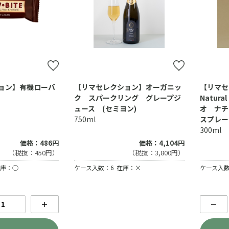
ョン】有機ローバ
【リマセレクション】オーガニッ
【リマセ
ク スパークリング グレープジ
Natura
ュース (セミヨン)
オ ナチ
750ml
スプレー
300ml
価格：4,104円
価格：486円
（税抜：3,800円）
（税抜：450円）
ケース入数：6
在庫：×
庫：○
ケース入数
＋
－