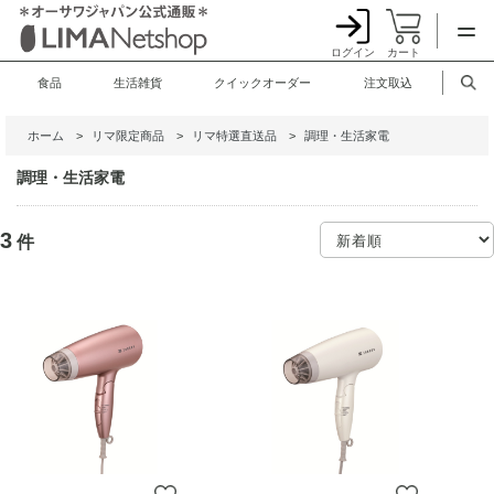
ログイン
カート
食品
生活雑貨
クイックオーダー
注文取込
ホーム
>
リマ限定商品
>
リマ特選直送品
>
調理・生活家電
調理・生活家電
3
件