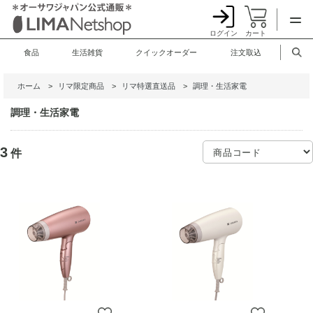
ログイン
カート
食品
生活雑貨
クイックオーダー
注文取込
ホーム
>
リマ限定商品
>
リマ特選直送品
>
調理・生活家電
調理・生活家電
3
件